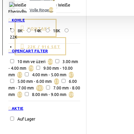
Weiße
Volle Ringe
19
Eheringmodelle
KOHLE
KONTAKT
8K
14K
18K
22K
22K / 916 SET
OPENCART FILTER
10 mm ve üzeri
26
3.00 mm
- 4.00 mm
79
9.00 mm - 10.00
mm
15
4.00 mm - 5.00 mm
67
5.00 mm - 6.00 mm
33
6.00
mm - 7.00 mm
103
7.00 mm - 8.00
mm
55
8.00 mm - 9.00 mm
59
AKTIE
Auf Lager