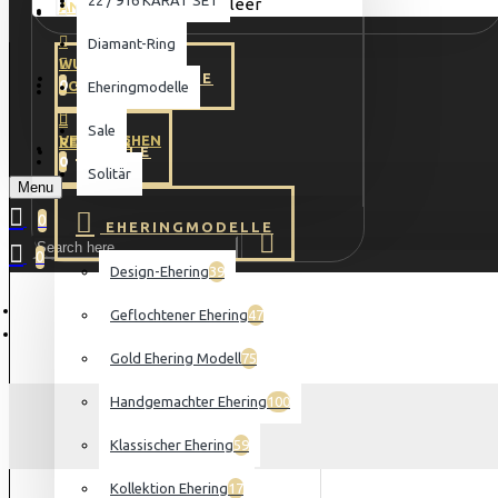
22 / 916 KARAT SET
Warenkorb ist noch leer
ANMELDUNG
MENU
Diamant-Ring
WUNSCHZETTEL
STARTSEITE
0
LOGIN
Eheringmodelle
Sale
VERGLEICHEN
REGISTER
SALE
0
Solitär
Menu
0
EHERINGMODELLE
0
Design-Ehering
39
Geflochtener Ehering
47
Gold Ehering Modell
75
Handgemachter Ehering
100
Klassischer Ehering
59
Kollektion Ehering
17