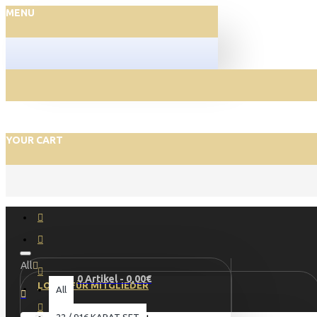
MENU
YOUR CART
All
0 Artikel - 0,00€
LOGIN FÜR MITGLIEDER
All