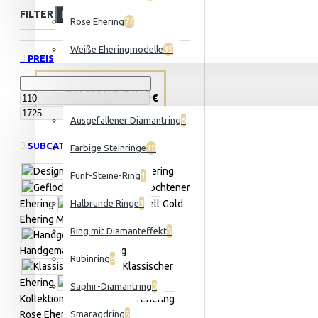
FILTER
Clear
Rose Ehering
74
Weiße Eheringmodelle
35
PREIS
DIAMANT RING
€
€
Ausgefallener Diamantring
6
SUBCATEGORIES
Farbige Steinringe
19
Design-Ehering
Fünf-Steine-Ring
1
Geflochtener
Ehering
Halbrunde Ringe
3
Gold
Ehering Modell
Ring mit Diamanteffekt
5
Handgemachter Ehering
Rubinring
8
Klassischer
Ehering
Saphir-Diamantring
0
Kollektion Ehering
Rose Ehering
Smaragdring
5