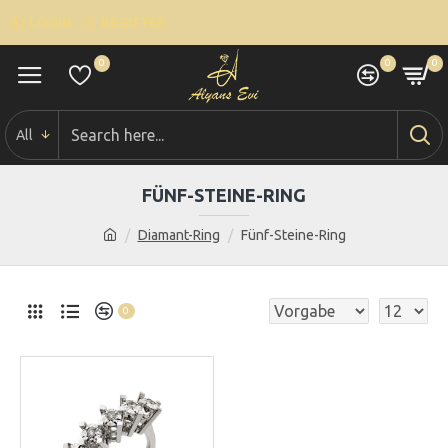
LOGIN
REGISTER
0
0
0
All
FÜNF-STEINE-RING
Diamant-Ring
Fünf-Steine-Ring
0