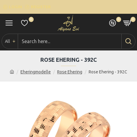
LOGIN
REGISTER
0
0
0
All
ROSE EHERING - 392C
Eheringmodelle
Rose Ehering
Rose Ehering - 392C