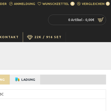
EDER
ANMELDUNG
WUNSCHZETTEL
VERGLEICHEN
0
0
0 Artikel - 0,00€
KONTAKT
22K / 916 SET
UNG
LADUNG
6C